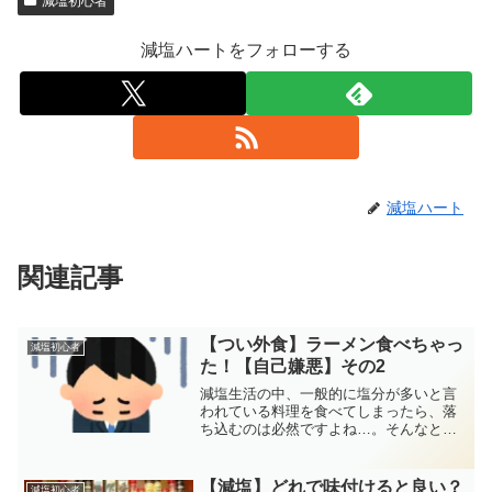
減塩初心者
減塩ハートをフォローする
減塩ハート
関連記事
【つい外食】ラーメン食べちゃっ
減塩初心者
た！【自己嫌悪】その2
減塩生活の中、一般的に塩分が多いと言
われている料理を食べてしまったら、落
ち込むのは必然ですよね…。そんなと
き、皆さんを勇気づける記事です。同様
のケースで自己嫌悪に陥ってしまった
方、全然大丈夫ですよ。
【減塩】どれで味付けると良い？
減塩初心者