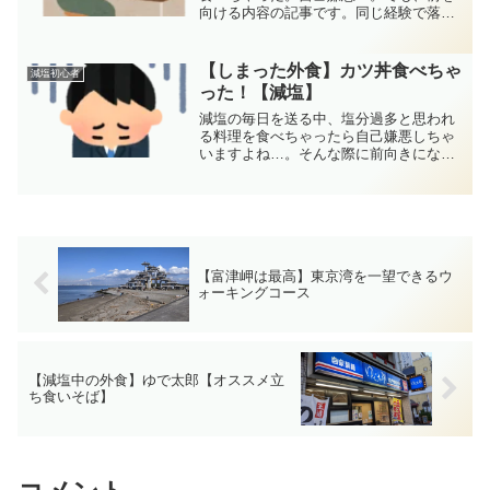
向ける内容の記事です。同じ経験で落ち
込んだことのある方、ちょっと考え方を
変えてみましょう。
【しまった外食】カツ丼食べちゃ
減塩初心者
った！【減塩】
減塩の毎日を送る中、塩分過多と思われ
る料理を食べちゃったら自己嫌悪しちゃ
いますよね…。そんな際に前向きになれ
る記事です。同じことで落ち込んだこと
がある方、読んで元気になりましょう。
【富津岬は最高】東京湾を一望できるウ
ォーキングコース
【減塩中の外食】ゆで太郎【オススメ立
ち食いそば】