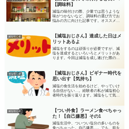
【調味料】
減塩の味付けの際、少量では思うような
味がつかないなど、調味料の選び方でお
悩みの方に向けた記事です。オススメの
調味料の特徴などを述べていきます。い
ずれの調味料も入手しやすいので、手軽
に試せるものばかりです。
【減塩おじさん】達成した日はメ
減塩初心者
リットあるよ
減塩をするのは頑張りが必要ですが、減
塩を達成するといろいろとメリットがあ
ります。今回は減塩を成し遂げた際のメ
リットについて記事にしてみました。一
つひとつが明日への糧になることばかり
です。
【減塩おじさん】ビギナー時代を
減塩初心者
思い出す【気持ち】
減塩の食生活を始めるけど、やっていけ
る自信がない…。経験者の私が減塩初心
者時代を振り返ります。減塩をして気づ
いたこと、ショックを受けたこと、慣れ
たことなどを記事にしてみました。
【つい外食】ラーメン食べちゃっ
減塩初心者
た！【自己嫌悪】その1
減塩生活中、ついつい塩分の多いものを
食べちゃった。自己嫌悪…。でも、前を