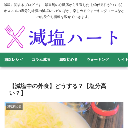
減塩に関するブログです。最重篤の心臓病から生還した【40代男性がつくる】
オススメの塩分2g未満の減塩レシピのほか、楽しめるウォーキングコースなど
のお役立ち情報を載せていきます。
減塩レシピ
コラム減塩
減塩初心者
ウォーキング
サイ
【減塩中の外食】どうする？【塩分高
い？】
減塩初心者