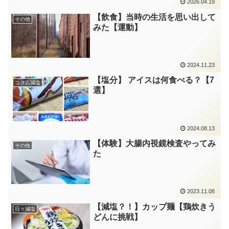
2026.04.19
【飲食】当時の生活を思い出して
その他
みた【運動】
2024.11.23
【塩分】 アイスは何食べる？【7
コラム減塩
選】
2024.08.13
【体験】大腸内視鏡検査やってみ
その他
た
2023.11.08
【減塩？！】カップ麺【鶏炊きう
日々減塩
どんに挑戦】