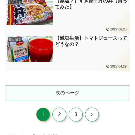
【減塩？】すき家牛丼の具【買っ
日々減塩
てみた】
2022.06.26
【減塩生活】トマトジュースって
日々減塩
どうなの？
2022.04.29
次のページ
次
1
2
3
へ